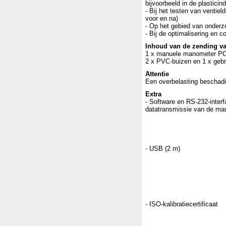
bijvoorbeeld in de plasticin
- Bij het testen van ventiel
voor en na)
- Op het gebied van onderz
- Bij de optimalisering en 
Inhoud van de zending v
1 x manuele manometer PCE-P
2 x PVC-buizen en 1 x gebr
Attentie
Een overbelasting beschad
Extra
- Software en RS-232-interf
datatransmissie van de ma
- USB (2 m)
- ISO-kalibratiecertificaat