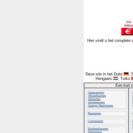
Hier vindt u het complete 
Deze site in het Duits
, 
, Hongaars
, Turks
Een kort 
Anemometers
Afstandsmeters
Altimeters
Amperemeters
Analoge Multimeters
Barometers
Colorimeters
Dichtheidsmeters
Diktemeters