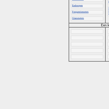
Endosopen
Frequentiemeters
Glansmeters
Een k