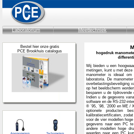
Laboratorium
Meettechniek
Bestel hier onze gratis
M
PCE Brookhuis catalogus
hogedruk manometer 
differen
Wij bieden u een hoogwaar
metingen, kunt u met deze 
manometer is ideaal om g
laboratoria. De manometer 
overbelastingsbeveiliging
op het beeldscherm worden 
besparen u de tijdrovende
Indien u de gegevens vana
software en de RS-232-int
® `95, `98, `2000 en ME / X
optionele producten be
kalibratiecertificaten, zo
voor de vier modellen hog
gegevens naar een PC te 
andere modellen hoge dr
waarden naar een PC kunn
Anemometers
Tachometers