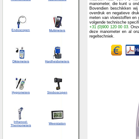
manometer, die kunt u ond
Bovendien beschikken wij
overdruk en negatieve druk
meten van vloeistoffen en
volgende technische specif
+31 (0)900 120 00 03
. Onz
Endoscopen
Multimeters
deze manometer en al on
regeltechniek.
Diktemeters
Hardheidsmeters
Hygrometers
Stroboscopen
Infrarood-
Weerstation
Thermometers