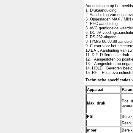
Aanduidingen op het beel
1. Drukaanduiding
2. Aanduiding van negatiev
3. Opgeslagen MAX / MIN 
4. REC aanduiding
5. AVG gemiddelde waarde
6. DC 9V voedingsaansluiti
7. RS-232-uitgang
8. H/M/S 88:88:88 aanduidi
9. Cursor voor het selecter
10.BAT. Aanduiding van zwa
11. DIF. Differentiële druk
12.+ Aangesloten op positi
13. - Aangesloten op negati
14. HOLD. "Bevroren"beel
15. REL. Relatieve nulinstel
Technische specificaties
Apparaat
Param
Pos. /
Max. druk
overd
PSI
Bereik
Resolu
mbar
Bereik