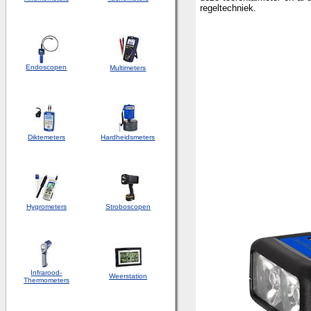
regeltechniek.
Endoscopen
Multimeters
Diktemeters
Hardheidsmeters
Hygrometers
Stroboscopen
Infrarood-
Weerstation
Thermometers