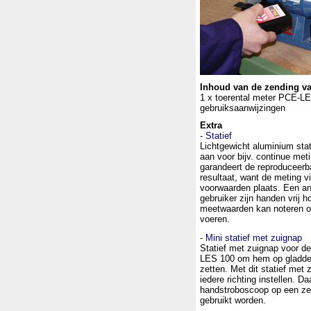
Inhoud van de zending va
1 x toerental meter PCE-LE
gebruiksaanwijzingen
Extra
- Statief
Lichtgewicht aluminium stat
aan voor bijv. continue meti
garandeert de reproduceerb
resultaat, want de meting v
voorwaarden plaats. Een an
gebruiker zijn handen vrij h
meetwaarden kan noteren of
voeren.
- Mini statief met zuignap
Statief met zuignap voor d
LES 100 om hem op gladde 
zetten. Met dit statief met
iedere richting instellen. 
handstroboscoop op een zee
gebruikt worden.