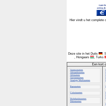
Hier vindt u het complete 
Deze site in het Duits
, 
, Hongaars
, Turks
Een kort 
Anemometers
Afstandsmeters
Altimeters
Amperemeters
Analoge Multimeters
Barometers
Colorimeters
Dichtheidsmeters
Diktemeters