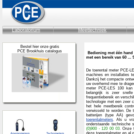
Laboratorium
Meettechniek
Bestel hier onze gratis
PCE Brookhuis catalogus
Bediening met één hand d
met een bereik van 60 ... 9
De toerental meter PCE-LE
machines en installaties te
Dankzij het compacte ontwe
uw overhemd mee te dragen,
meter PCE-LES 100 kan i
belangrijk is zeer snell
frequentiebereik en versch
technologie met een zeer c
het hele meetbereik contr
verwisseld te worden. De 
batterijen (type AA) ge
toerentalmeters
. Als u vr
onderstaande technische 
(0)900 - 120 00 03
. Onze 
deze toerentalmeter en al
Anemometers
Tachometers