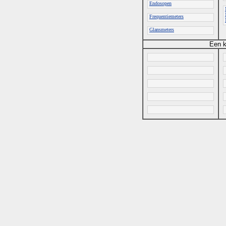
Endosopen
Frequentiemeters
Glansmeters
Een k